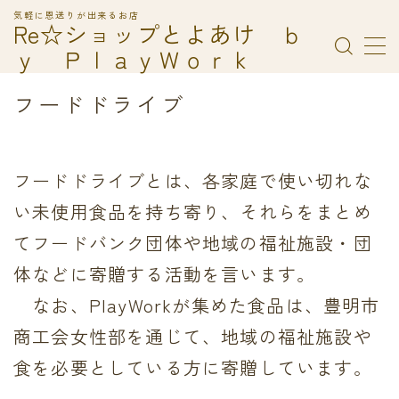
気軽に恩送りが出来るお店
Re☆ショップとよあけ ｂ
ｙ ＰｌａｙＷｏｒｋ
MENU
ＰｌａｙＷｏｒｋ
フードドライブ
Ｒｅ☆ショップとよあけでの寄付の受付について
コシココ！の利用方法
フードドライブ
利用規約／特定商取引法に基づく表記
フードドライブとは、各家庭で使い切れな
有料記事の決済完了ページ
い未使用食品を持ち寄り、それらをまとめ
てフードバンク団体や地域の福祉施設・団
体などに寄贈する活動を言います。
なお、PlayWorkが集めた食品は、豊明市
商工会女性部を通じて、地域の福祉施設や
食を必要としている方に寄贈しています。