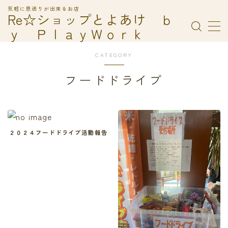
気軽に恩送りが出来るお店
Re☆ショップとよあけ ｂ
ｙ ＰｌａｙＷｏｒｋ
MENU
ＰｌａｙＷｏｒｋ
CATEGORY
Ｒｅ☆ショップとよあけでの寄付の受付について
コシココ！の利用方法
フードドライブ
フードドライブ
利用規約／特定商取引法に基づく表記
有料記事の決済完了ページ
２０２４フードドライブ活動報告