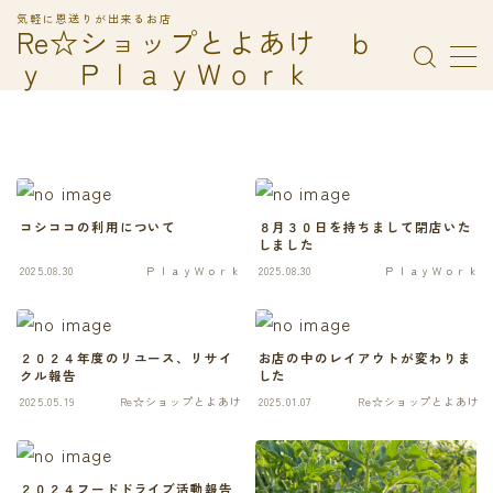
気軽に恩送りが出来るお店
Re☆ショップとよあけ ｂ
ｙ ＰｌａｙＷｏｒｋ
MENU
ＰｌａｙＷｏｒｋ
Ｒｅ☆ショップとよあけでの寄付の受付について
コシココ！の利用方法
フードドライブ
利用規約／特定商取引法に基づく表記
コシココの利用について
８月３０日を持ちまして閉店いた
有料記事の決済完了ページ
しました
2025.08.30
ＰｌａｙＷｏｒｋ
2025.08.30
ＰｌａｙＷｏｒｋ
２０２４年度のリユース、リサイ
お店の中のレイアウトが変わりま
クル報告
した
2025.05.19
Re☆ショップとよあけ
2025.01.07
Re☆ショップとよあけ
２０２４フードドライブ活動報告