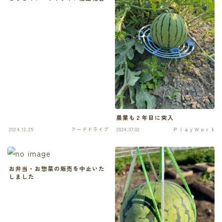
農業も２年目に突入
2024.12.25
フードドライブ
2024.07.02
ＰｌａｙＷｏｒｋ
お弁当・お惣菜の販売を中止いた
しました