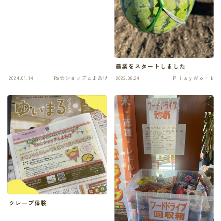
農業をスタートしました
2024.01.14
Re☆ショップとよあけ
2023.08.24
ＰｌａｙＷｏｒｋ
クレープ体験